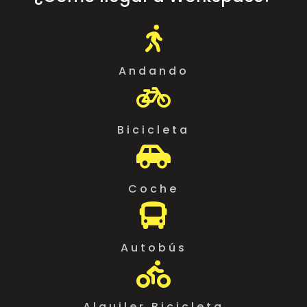

Andando

Bicicleta

Coche

Autobús

Alquiler Bicicleta