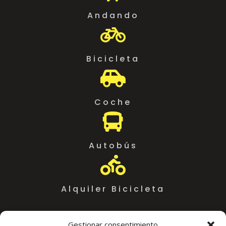
Andando

Bicicleta

Coche

Autobús

Alquiler Bicicleta
Gestionar consentimiento