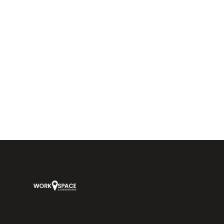
Workspace Coworking Almería — coworking, oficinas y salas de
reuniones en Calle Arráez 11, junto a Plaza Vieja, Almería.