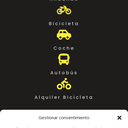

Bicicleta

Coche

Autobús

Alquiler Bicicleta
Gestionar consentimiento