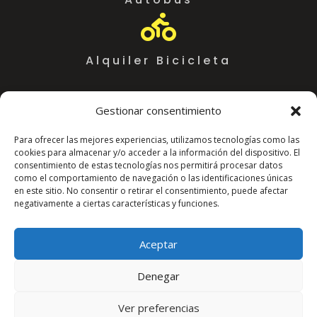

Alquiler Bicicleta
Gestionar consentimiento
Para ofrecer las mejores experiencias, utilizamos tecnologías como las
cookies para almacenar y/o acceder a la información del dispositivo. El
consentimiento de estas tecnologías nos permitirá procesar datos
como el comportamiento de navegación o las identificaciones únicas
en este sitio. No consentir o retirar el consentimiento, puede afectar
negativamente a ciertas características y funciones.
Coworking Almeria WorkSpace
C. Arráez, 11,
Aceptar
04002 Almería
625018767
http://www.workspace.es/
Denegar
Ver preferencias
Todos los precios sin IVA incluido.
Aviso Legal
English