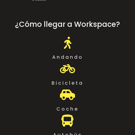
¿Cómo llegar a Workspace?

Andando

Bicicleta

Coche

Autobús