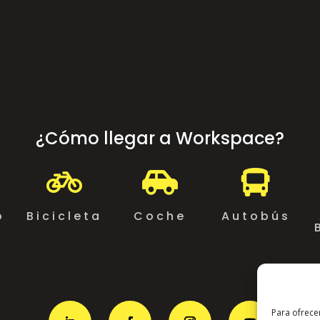
¿Cómo llegar a Workspace?



o
Bicicleta
Coche
Autobús
Para ofrece