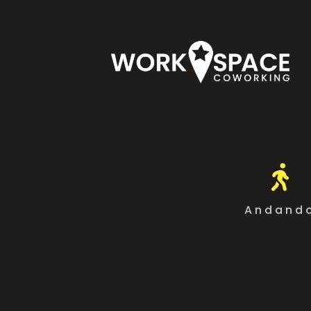

Andand