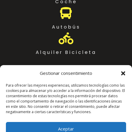
Coche

Autobús

Alquiler Bicicleta
Gestionar consentimiento
Para ofrecer las mejores experiencias, utilizamos tecnologías como las
cookies para almacenar y/o acceder a la información del dispositivo. El
consentimiento de estas tecnologías nos permitirá procesar datos
como el comportamiento de navegación o las identificaciones únicas
en este sitio. No consentir o retirar el consentimiento, puede afectar
negativamente a ciertas características y funciones.
Coworking Almeria WorkSpace
C. Arráez, 11,
Aceptar