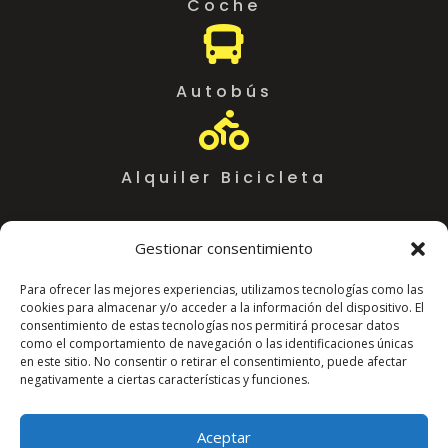
Coche

Autobús

Alquiler Bicicleta
Gestionar consentimiento
Para ofrecer las mejores experiencias, utilizamos tecnologías como las
cookies para almacenar y/o acceder a la información del dispositivo. El
consentimiento de estas tecnologías nos permitirá procesar datos
como el comportamiento de navegación o las identificaciones únicas
en este sitio. No consentir o retirar el consentimiento, puede afectar
negativamente a ciertas características y funciones.
Coworking Almeria WorkSpace
C. Arráez, 11,
Aceptar