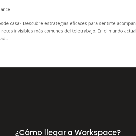
lance
esde casa? Descubre estrategias eficaces para sentirte acompa
 retos invisibles más comunes del teletrabajo. En el mundo actual
ad...
¿Cómo llegar a Workspace?