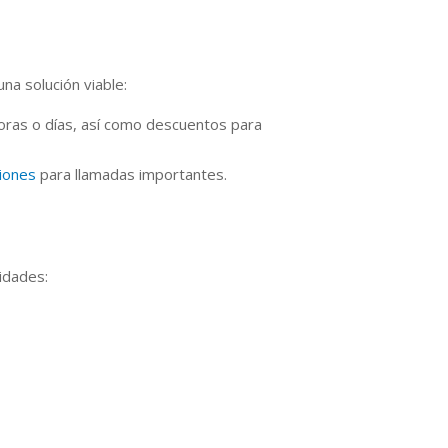
na solución viable:
horas o días, así como descuentos para
niones
para llamadas importantes.
idades: