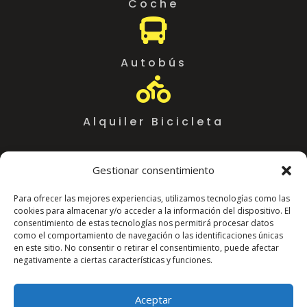
Coche

Autobús

Alquiler Bicicleta
Gestionar consentimiento
Para ofrecer las mejores experiencias, utilizamos tecnologías como las
cookies para almacenar y/o acceder a la información del dispositivo. El
consentimiento de estas tecnologías nos permitirá procesar datos
como el comportamiento de navegación o las identificaciones únicas
en este sitio. No consentir o retirar el consentimiento, puede afectar
negativamente a ciertas características y funciones.
Coworking Almeria WorkSpace
C. Arráez, 11,
Aceptar