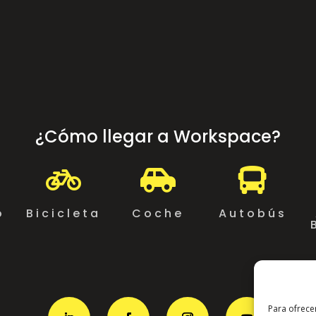
¿Cómo llegar a Workspace?



o
Bicicleta
Coche
Autobús
Para ofrece