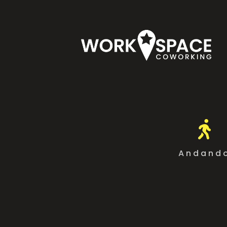

Andand