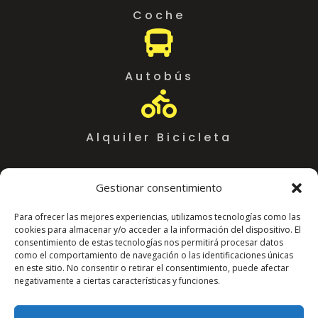
Coche

Autobús

Alquiler Bicicleta
Gestionar consentimiento
Para ofrecer las mejores experiencias, utilizamos tecnologías como las
cookies para almacenar y/o acceder a la información del dispositivo. El
consentimiento de estas tecnologías nos permitirá procesar datos
como el comportamiento de navegación o las identificaciones únicas
en este sitio. No consentir o retirar el consentimiento, puede afectar
negativamente a ciertas características y funciones.
Coworking Almeria WorkSpace
C. Arráez, 11,