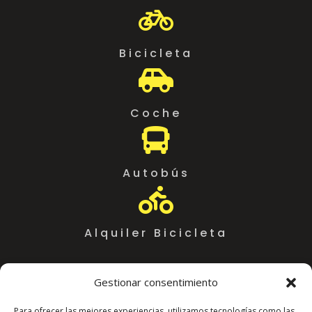

Bicicleta

Coche

Autobús

Alquiler Bicicleta
Gestionar consentimiento
Para ofrecer las mejores experiencias, utilizamos tecnologías como las