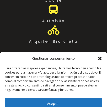
Coche

Autobús

Alquiler Bicicleta
Gestionar consentimiento
Para ofrecer las mejores experiencias, utilizamos tecnologías como las
cookies para almacenar y/o acceder a la información del dispositivo. El
consentimiento de estas tecnologías nos permitirá procesar datos
como el comportamiento de navegación o las identificaciones únicas
en este sitio. No consentir o retirar el consentimiento, puede afectar
negativamente a ciertas características y funciones.
Coworking Almeria WorkSpace
C. Arráez, 11,
Aceptar
04002 Almería
625018767