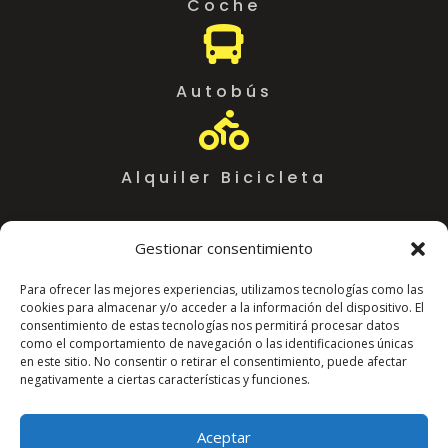
Coche

Autobús

Alquiler Bicicleta
Gestionar consentimiento
Para ofrecer las mejores experiencias, utilizamos tecnologías como las
cookies para almacenar y/o acceder a la información del dispositivo. El
consentimiento de estas tecnologías nos permitirá procesar datos
como el comportamiento de navegación o las identificaciones únicas
en este sitio. No consentir o retirar el consentimiento, puede afectar
negativamente a ciertas características y funciones.
Coworking Almeria WorkSpace
C. Arráez, 11,
Aceptar