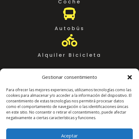
Coche

Autobús

Alquiler Bicicleta
Gestionar consentimiento
Para ofrecer las mejores experiencias, utilizamos tecnologías como las
cookies para almacenar y/o acceder a la información del dispositivo. El
consentimiento de estas tecnologías nos permitirá procesar datos
como el comportamiento de navegación o las identificaciones únicas
en este sitio. No consentir o retirar el consentimiento, puede afectar
negativamente a ciertas características y funciones.
Coworking Almeria WorkSpace
C. Arráez, 11,
Aceptar