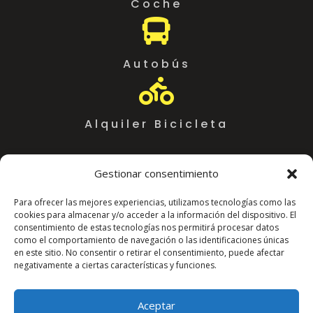
Coche

Autobús

Alquiler Bicicleta
Gestionar consentimiento
Para ofrecer las mejores experiencias, utilizamos tecnologías como las
cookies para almacenar y/o acceder a la información del dispositivo. El
consentimiento de estas tecnologías nos permitirá procesar datos
como el comportamiento de navegación o las identificaciones únicas
en este sitio. No consentir o retirar el consentimiento, puede afectar
negativamente a ciertas características y funciones.
Coworking Almeria WorkSpace
C. Arráez, 11,
Aceptar