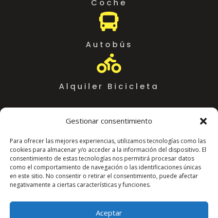
Coche

Autobús

Alquiler Bicicleta
Gestionar consentimiento
Para ofrecer las mejores experiencias, utilizamos tecnologías como las
cookies para almacenar y/o acceder a la información del dispositivo. El
consentimiento de estas tecnologías nos permitirá procesar datos
como el comportamiento de navegación o las identificaciones únicas
en este sitio. No consentir o retirar el consentimiento, puede afectar
negativamente a ciertas características y funciones.
Coworking Almeria WorkSpace
C. Arráez, 11,
Aceptar