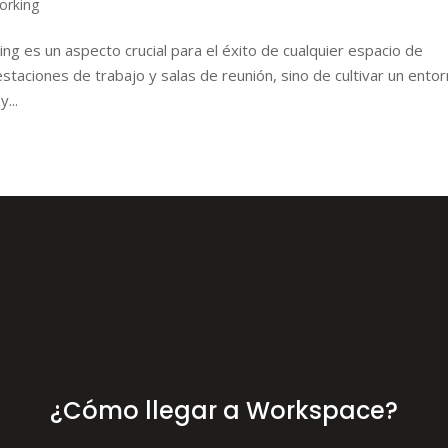
orking
g es un aspecto crucial para el éxito de cualquier espacio de
staciones de trabajo y salas de reunión, sino de cultivar un ento
...
¿Cómo llegar a Workspace?