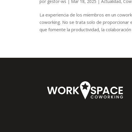
por
gestor-ws
|
Mar 18, 2025
|
Actualidad
,
Cow
La experiencia de los miembros en un coworkin
coworking. No se trata solo de proporcionar e
que fomente la productividad, la colaboración y