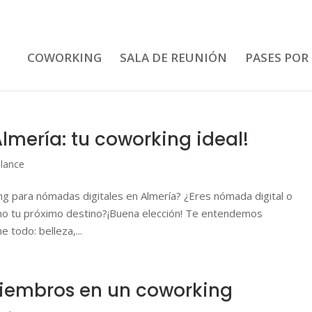
COWORKING
SALA DE REUNIÓN
PASES POR
lmería: tu coworking ideal!
elance
g para nómadas digitales en Almería? ¿Eres nómada digital o
mo tu próximo destino?¡Buena elección! Te entendemos
 todo: belleza,...
miembros en un coworking