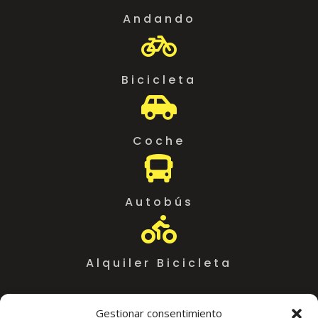
Andando

Bicicleta

Coche

Autobús

Alquiler Bicicleta
Gestionar consentimiento