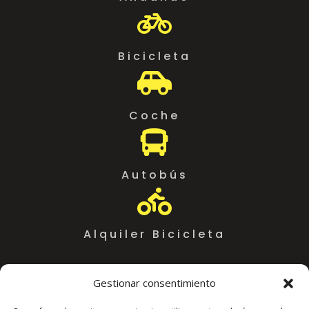

Bicicleta

Coche

Autobús

Alquiler Bicicleta
Gestionar consentimiento