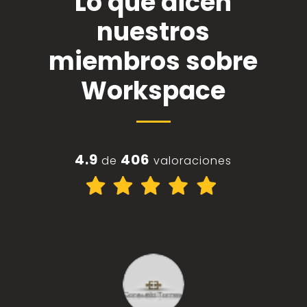
Lo que dicen
nuestros
miembros sobre
Workspace
4.9
406
de
valoraciones