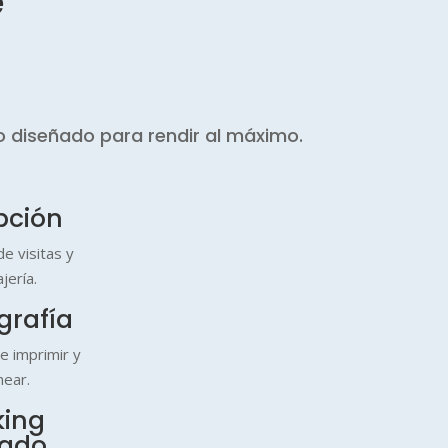
e
o diseñado para rendir al máximo.
pción
e visitas y
jería.
grafía
de imprimir y
near.
king
lado