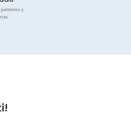
 patinetes y
letas.
i!