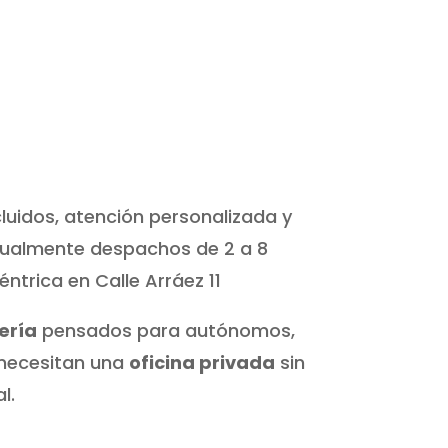
ncluidos, atención personalizada y
ctualmente despachos de 2 a 8
ntrica en Calle Arráez 11
ería
pensados para autónomos,
 necesitan una
oficina privada
sin
l.