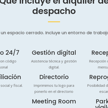
Qué incluye el alquiler d
despacho
n espacio cerrado. Incluye un entorno de trabaj
o 24/7
Gestión digital
Rece
on código
Asistencia técnica y gestión
Recepción d
sonal
digital.
mensa
liación
Directorio
Repro
social y fiscal.
Imprimimos tu logo para
Posibilidad 
ponerlo en el directorio
esca
Meeting Room
Par
vigi