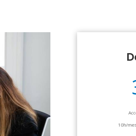
D
Acc
10h/mes 