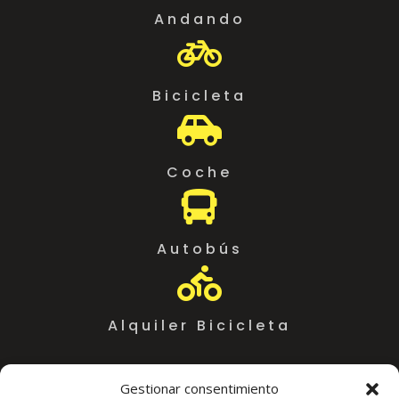
Andando

Bicicleta

Coche

Autobús

Alquiler Bicicleta
Gestionar consentimiento