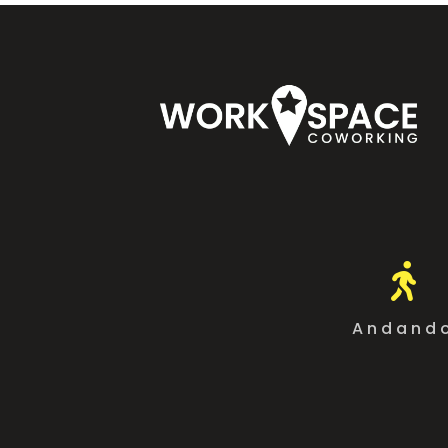

Andand