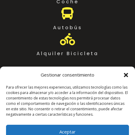
Coche

Autobús

Alquiler Bicicleta
Gestionar consentimiento
Para ofrecer las mejores experiencias, utilizamos tecnologías como las
cookies para almacenar y/o acceder a la información del dispositivo. El
consentimiento de estas tecnologías nos permitirá procesar datos
como el comportamiento de navegación o las identificaciones únicas
en este sitio. No consentir o retirar el consentimiento, puede afectar
negativamente a ciertas características y funciones.
Coworking Almeria WorkSpace
C. Arráez, 11,
Aceptar