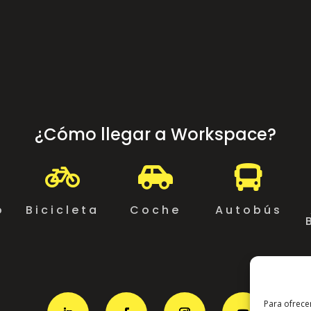
¿Cómo llegar a Workspace?



o
Bicicleta
Coche
Autobús
Para ofrece