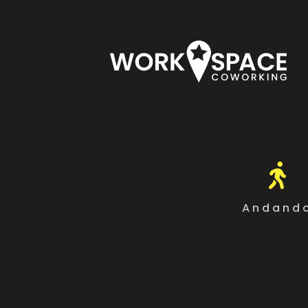

Andand