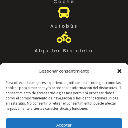
Coche

Autobús

Alquiler Bicicleta
Gestionar consentimiento
Para ofrecer las mejores experiencias, utilizamos tecnologías como las
cookies para almacenar y/o acceder a la información del dispositivo. El
consentimiento de estas tecnologías nos permitirá procesar datos
como el comportamiento de navegación o las identificaciones únicas
en este sitio. No consentir o retirar el consentimiento, puede afectar
negativamente a ciertas características y funciones.
Coworking Almeria WorkSpace
C. Arráez, 11,
Aceptar