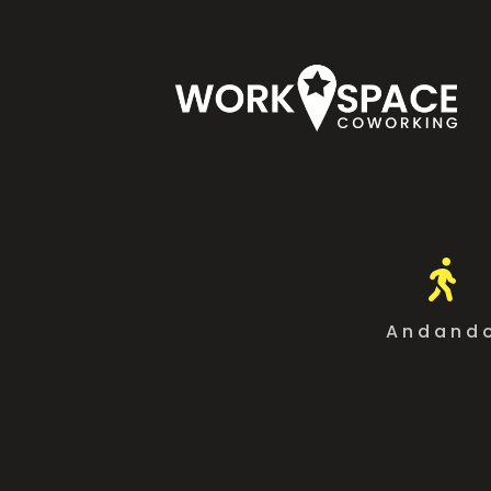

Andand