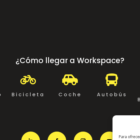
¿Cómo llegar a Workspace?



o
Bicicleta
Coche
Autobús
Para ofrece