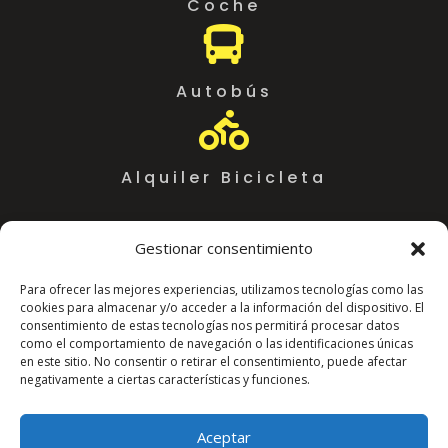
Coche

Autobús

Alquiler Bicicleta
Gestionar consentimiento
Para ofrecer las mejores experiencias, utilizamos tecnologías como las
cookies para almacenar y/o acceder a la información del dispositivo. El
consentimiento de estas tecnologías nos permitirá procesar datos
como el comportamiento de navegación o las identificaciones únicas
en este sitio. No consentir o retirar el consentimiento, puede afectar
negativamente a ciertas características y funciones.
Coworking Almeria WorkSpace
C. Arráez, 11,
Aceptar