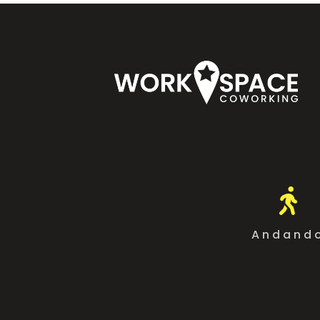

Andand