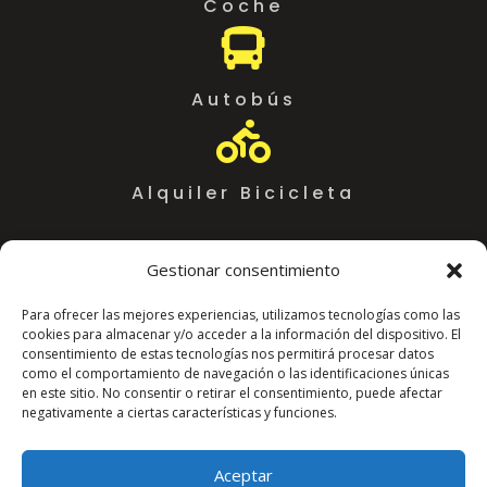
Coche

Autobús

Alquiler Bicicleta
Gestionar consentimiento
Para ofrecer las mejores experiencias, utilizamos tecnologías como las
cookies para almacenar y/o acceder a la información del dispositivo. El
consentimiento de estas tecnologías nos permitirá procesar datos
como el comportamiento de navegación o las identificaciones únicas
en este sitio. No consentir o retirar el consentimiento, puede afectar
negativamente a ciertas características y funciones.
Coworking Almeria WorkSpace
C. Arráez, 11,
Aceptar