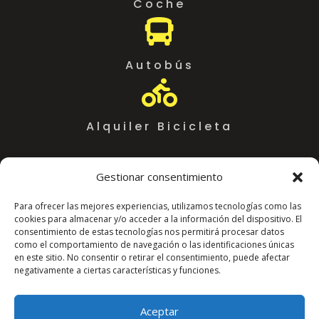
Coche

Autobús

Alquiler Bicicleta
Gestionar consentimiento
Para ofrecer las mejores experiencias, utilizamos tecnologías como las
cookies para almacenar y/o acceder a la información del dispositivo. El
consentimiento de estas tecnologías nos permitirá procesar datos
como el comportamiento de navegación o las identificaciones únicas
en este sitio. No consentir o retirar el consentimiento, puede afectar
negativamente a ciertas características y funciones.
Coworking Almeria WorkSpace
C. Arráez, 11,
Aceptar