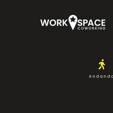

Andand