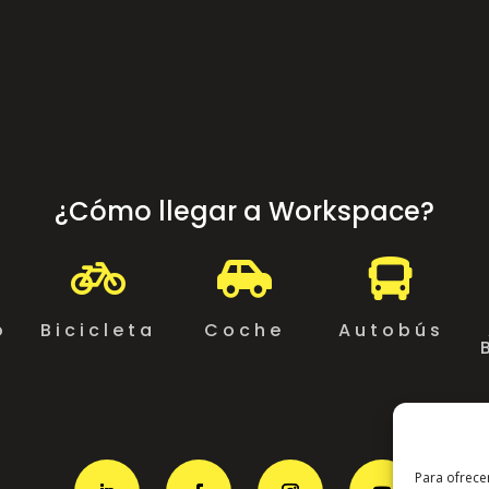
¿Cómo llegar a Workspace?



o
Bicicleta
Coche
Autobús
Para ofrece