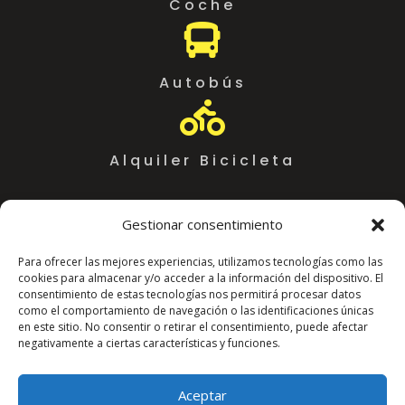
Coche

Autobús

Alquiler Bicicleta
Gestionar consentimiento
Para ofrecer las mejores experiencias, utilizamos tecnologías como las
cookies para almacenar y/o acceder a la información del dispositivo. El
consentimiento de estas tecnologías nos permitirá procesar datos
como el comportamiento de navegación o las identificaciones únicas
en este sitio. No consentir o retirar el consentimiento, puede afectar
negativamente a ciertas características y funciones.
Coworking Almeria WorkSpace
C. Arráez, 11,
Aceptar