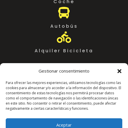
Coche

Autobús

Alquiler Bicicleta
Gestionar consentimiento
Para ofrecer las mejores experiencias, utilizamos tecnologías como las
cookies para almacenar y/o acceder a la información del dispositivo. El
consentimiento de estas tecnologías nos permitirá procesar datos
como el comportamiento de navegación o las identificaciones únicas
en este sitio. No consentir o retirar el consentimiento, puede afectar
negativamente a ciertas características y funciones.
Coworking Almeria WorkSpace
C. Arráez, 11,
Aceptar