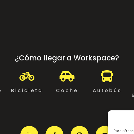
¿Cómo llegar a Workspace?



o
Bicicleta
Coche
Autobús
Para ofrece