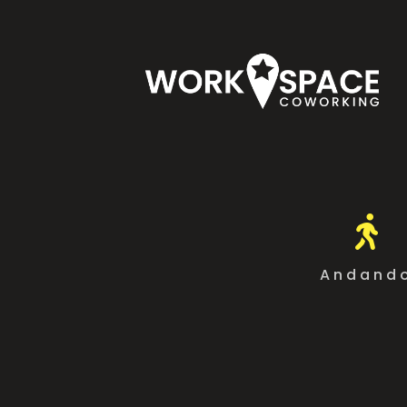

Andand