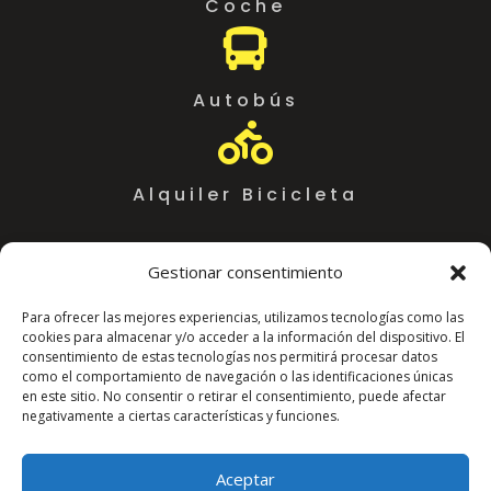
Coche

Autobús

Alquiler Bicicleta
Gestionar consentimiento
Para ofrecer las mejores experiencias, utilizamos tecnologías como las
cookies para almacenar y/o acceder a la información del dispositivo. El
consentimiento de estas tecnologías nos permitirá procesar datos
como el comportamiento de navegación o las identificaciones únicas
en este sitio. No consentir o retirar el consentimiento, puede afectar
negativamente a ciertas características y funciones.
Coworking Almeria WorkSpace
C. Arráez, 11,
Aceptar