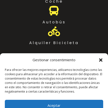
Coche

Autobús

Alquiler Bicicleta
Gestionar consentimiento
Para ofrecer las mejores experiencias, utilizamos tecnologías como las
cookies para almacenar y/o acceder a la información del dispositivo. El
consentimiento de estas tecnologías nos permitirá procesar datos
como el comportamiento de navegación o las identificaciones únicas
en este sitio. No consentir o retirar el consentimiento, puede afectar
negativamente a ciertas características y funciones.
Coworking Almeria WorkSpace
C. Arráez, 11,
Aceptar