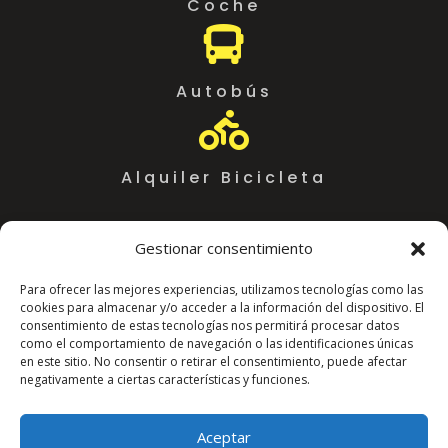
Coche

Autobús

Alquiler Bicicleta
Gestionar consentimiento
Para ofrecer las mejores experiencias, utilizamos tecnologías como las
cookies para almacenar y/o acceder a la información del dispositivo. El
consentimiento de estas tecnologías nos permitirá procesar datos
como el comportamiento de navegación o las identificaciones únicas
en este sitio. No consentir o retirar el consentimiento, puede afectar
negativamente a ciertas características y funciones.
Coworking Almeria WorkSpace
C. Arráez, 11,
Aceptar