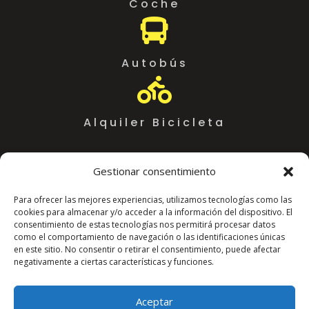
Coche

Autobús

Alquiler Bicicleta
Gestionar consentimiento
Para ofrecer las mejores experiencias, utilizamos tecnologías como las
cookies para almacenar y/o acceder a la información del dispositivo. El
consentimiento de estas tecnologías nos permitirá procesar datos
como el comportamiento de navegación o las identificaciones únicas
en este sitio. No consentir o retirar el consentimiento, puede afectar
negativamente a ciertas características y funciones.
Coworking Almeria WorkSpace
C. Arráez, 11,
Aceptar