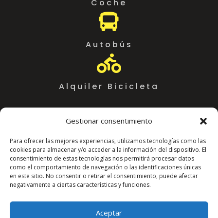
Coche

Autobús

Alquiler Bicicleta
Gestionar consentimiento
Para ofrecer las mejores experiencias, utilizamos tecnologías como las
cookies para almacenar y/o acceder a la información del dispositivo. El
consentimiento de estas tecnologías nos permitirá procesar datos
como el comportamiento de navegación o las identificaciones únicas
en este sitio. No consentir o retirar el consentimiento, puede afectar
negativamente a ciertas características y funciones.
Coworking Almeria WorkSpace
C. Arráez, 11,
Aceptar