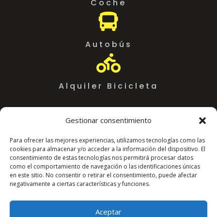
Coche

Autobús

Alquiler Bicicleta
Gestionar consentimiento
Para ofrecer las mejores experiencias, utilizamos tecnologías como las
cookies para almacenar y/o acceder a la información del dispositivo. El
consentimiento de estas tecnologías nos permitirá procesar datos
como el comportamiento de navegación o las identificaciones únicas
en este sitio. No consentir o retirar el consentimiento, puede afectar
negativamente a ciertas características y funciones.
Coworking Almeria WorkSpace
C. Arráez, 11,
Aceptar