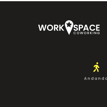

Andand