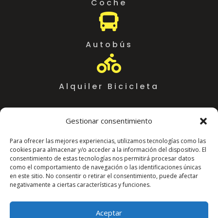
Coche

Autobús

Alquiler Bicicleta
Gestionar consentimiento
Para ofrecer las mejores experiencias, utilizamos tecnologías como las
cookies para almacenar y/o acceder a la información del dispositivo. El
consentimiento de estas tecnologías nos permitirá procesar datos
como el comportamiento de navegación o las identificaciones únicas
en este sitio. No consentir o retirar el consentimiento, puede afectar
negativamente a ciertas características y funciones.
Coworking Almeria WorkSpace
C. Arráez, 11,
Aceptar