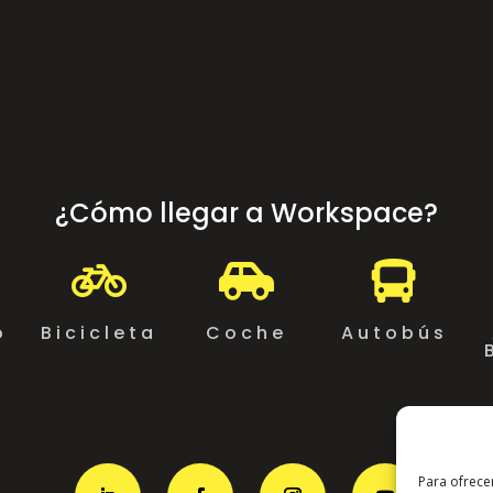
¿Cómo llegar a Workspace?



o
Bicicleta
Coche
Autobús
Para ofrece