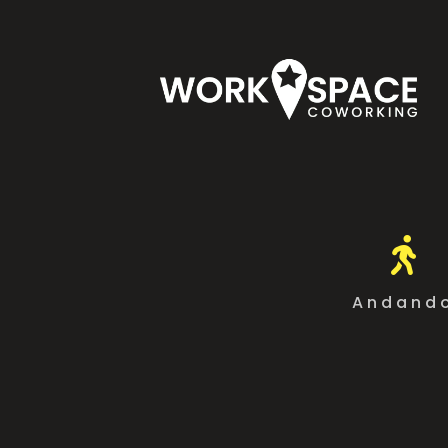

Andand