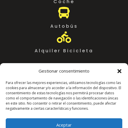
Coche

Autobús

Alquiler Bicicleta
Gestionar consentimiento
Para ofrecer las mejores experiencias, utilizamos tecnologías como las
cookies para almacenar y/o acceder a la información del dispositivo. El
consentimiento de estas tecnologías nos permitirá procesar datos
como el comportamiento de navegación o las identificaciones únicas
en este sitio. No consentir o retirar el consentimiento, puede afectar
negativamente a ciertas características y funciones.
Coworking Almeria WorkSpace
C. Arráez, 11,
Aceptar