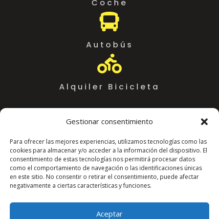
Coche

Autobús

Alquiler Bicicleta
Gestionar consentimiento
Para ofrecer las mejores experiencias, utilizamos tecnologías como las
cookies para almacenar y/o acceder a la información del dispositivo. El
consentimiento de estas tecnologías nos permitirá procesar datos
como el comportamiento de navegación o las identificaciones únicas
en este sitio. No consentir o retirar el consentimiento, puede afectar
negativamente a ciertas características y funciones.
Coworking Almeria WorkSpace
C. Arráez, 11,
Aceptar