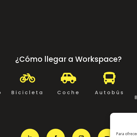
¿Cómo llegar a Workspace?



o
Bicicleta
Coche
Autobús
Para ofrece