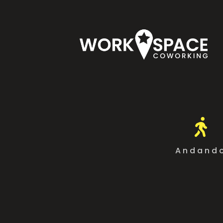

Andand